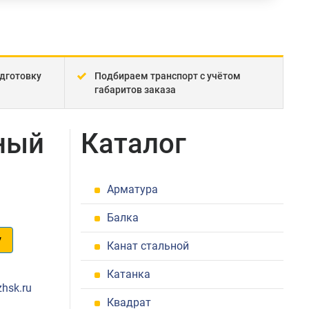
дготовку
Подбираем транспорт с учётом
габаритов заказа
ный
Каталог
Арматура
Балка
у
Канат стальной
1
Катанка
zhsk.ru
Квадрат