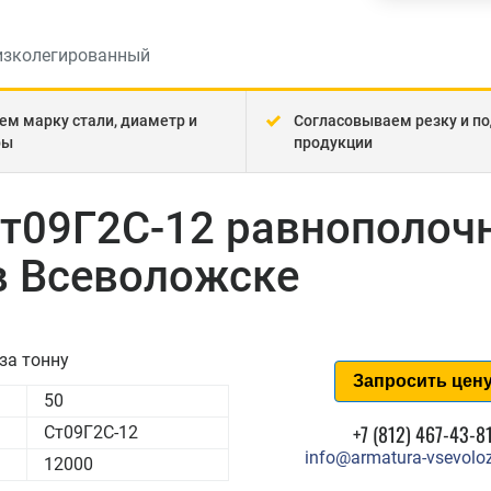
изколегированный
ем марку стали, диаметр и
Согласовываем резку и по
ры
продукции
Ст09Г2С-12 равнополоч
в Всеволожске
за тонну
Запросить цен
50
+7 (812) 467-43-8
Ст09Г2С-12
info@armatura-vsevolo
12000