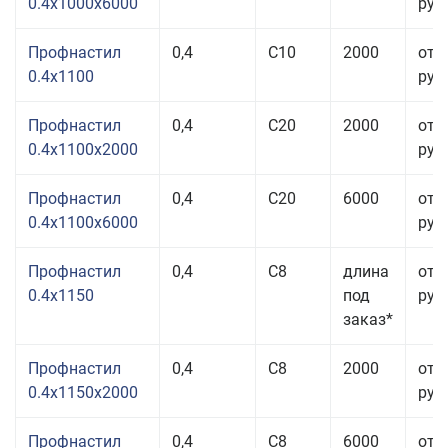
0.4x1000x6000
руб.
Профнастил
0,4
С10
2000
от 
0.4x1100
руб.
Профнастил
0,4
С20
2000
от 
0.4x1100x2000
руб.
Профнастил
0,4
С20
6000
от 
0.4x1100x6000
руб.
Профнастил
0,4
С8
длина
от 
0.4x1150
под
руб.
заказ*
Профнастил
0,4
С8
2000
от 
0.4x1150x2000
руб.
Профнастил
0,4
С8
6000
от 