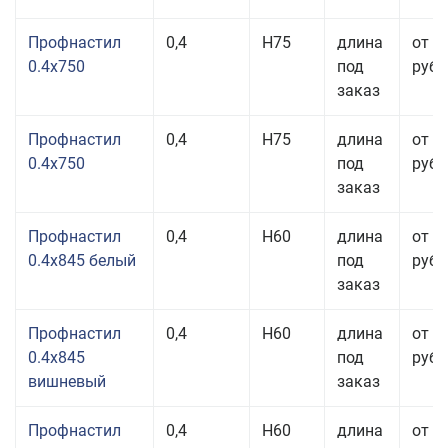
Профнастил
0,4
Н75
длина
от 3
0.4x750
под
руб.
заказ
Профнастил
0,4
Н75
длина
от 3
0.4x750
под
руб.
заказ
Профнастил
0,4
Н60
длина
от 3
0.4x845 белый
под
руб.
заказ
Профнастил
0,4
Н60
длина
от 3
0.4x845
под
руб.
вишневый
заказ
Профнастил
0,4
Н60
длина
от 3