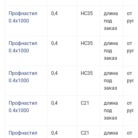
Профнастил
0,4
НС35
длина
от 3
0.4x1000
под
руб.
заказ
Профнастил
0,4
НС35
длина
от 3
0.4x1000
под
руб.
заказ
Профнастил
0,4
НС35
длина
от 3
0.4x1000
под
руб.
заказ
Профнастил
0,4
С21
длина
от 4
0.4x1000
под
руб.
заказ
Профнастил
0,4
С21
длина
от 3