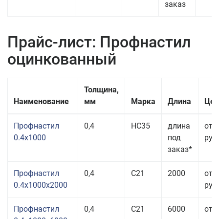
заказ
Прайс-лист: Профнастил
оцинкованный
Толщина,
Наименование
мм
Марка
Длина
Цен
Профнастил
0,4
НС35
длина
от 
0.4x1000
под
руб.
заказ*
Профнастил
0,4
С21
2000
от 
0.4x1000x2000
руб.
Профнастил
0,4
С21
6000
от 