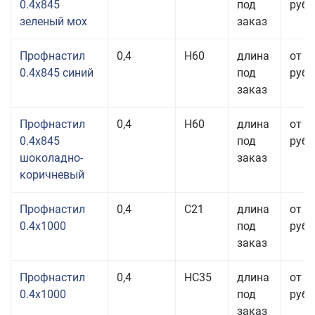
0.4x845
под
руб.
зеленый мох
заказ
Профнастил
0,4
Н60
длина
от 3
0.4x845 синий
под
руб.
заказ
Профнастил
0,4
Н60
длина
от 3
0.4x845
под
руб.
шоколадно-
заказ
коричневый
Профнастил
0,4
С21
длина
от 4
0.4x1000
под
руб.
заказ
Профнастил
0,4
НС35
длина
от 4
0.4x1000
под
руб.
заказ