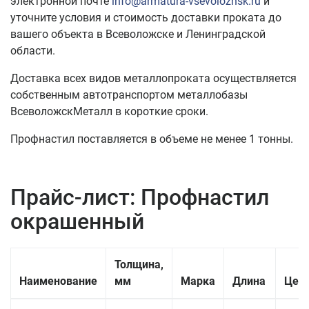
электронной почте
info@armatura-vsevolozhsk.ru
и
уточните условия и стоимость доставки проката до
вашего объекта в Всеволожске и Ленинградской
области.
Доставка всех видов металлопроката осуществляется
собственным автотранспортом металлобазы
ВсеволожскМеталл в короткие сроки.
Профнастил поставляется в объеме не менее 1 тонны.
Прайс-лист: Профнастил
окрашенный
Толщина,
Наименование
мм
Марка
Длина
Цена