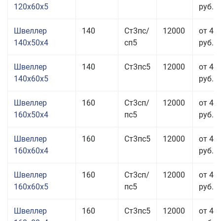
120x60x5
руб.
Швеллер
140
Ст3пс/
12000
от 49
140x50x4
сп5
руб.
Швеллер
140
Ст3пс5
12000
от 44
140x60x5
руб.
Швеллер
160
Ст3сп/
12000
от 41
160x50x4
пс5
руб.
Швеллер
160
Ст3пс5
12000
от 42
160x60x4
руб.
Швеллер
160
Ст3сп/
12000
от 42
160x60x5
пс5
руб.
Швеллер
160
Ст3пс5
12000
от 43