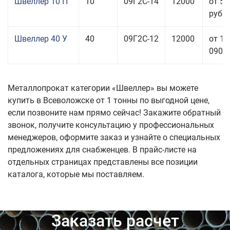
Швеллер 10 П
10
09Г2С-14
12000
от 56
руб.
Швеллер 40 У
40
09Г2С-12
12000
от 11
090,0
Металлопрокат категории «Швеллер» вы можете
купить в Всеволожске от 1 тонны по выгодной цене,
если позвоните нам прямо сейчас! Закажите обратный
звонок, получите консультацию у профессиональных
менеджеров, оформите заказ и узнайте о специальных
предложениях для снабженцев. В прайс-листе на
отдельных страницах представлены все позиции
каталога, которые мы поставляем.
Заказать расчет