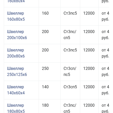
160x80x4
руб.
Швеллер
160
Ст3пс5
12000
от 41
160x80x5
руб.
Швеллер
200
Ст3пс/
12000
от 47
200x100x6
сп5
руб.
Швеллер
200
Ст3пс5
12000
от 43
200x80x6
руб.
Швеллер
250
Ст3сп/
12000
от 43
250x125x6
пс5
руб.
Швеллер
140
Ст3сп5
12000
от 46
140x60x4
руб.
Швеллер
180
Ст3пс/
12000
от 45
180x80x5
сп5
руб.