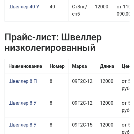
Швеллер 40 У
40
Ст3пс/
12000
от 110
сп5
090,00 
Прайс-лист: Швеллер
низколегированный
Наименование
Номер
Марка
Длина
Цена
Швеллер 8 П
8
09Г2С-12
12000
от 55
руб.
Швеллер 8 У
8
09Г2С-12
12000
от 50
руб.
Швеллер 8 У
8
09Г2С-15
12000
от 52
руб.