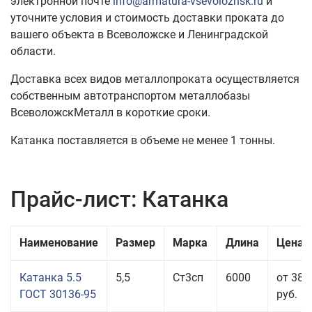
электронной почте
info@armatura-vsevolozhsk.ru
и
уточните условия и стоимость доставки проката до
вашего объекта в Всеволожске и Ленинградской
области.
Доставка всех видов металлопроката осуществляется
собственным автотранспортом металлобазы
ВсеволожскМеталл в короткие сроки.
Катанка поставляется в объеме не менее 1 тонны.
Прайс-лист: Катанка
Наименование
Размер
Марка
Длина
Цена 
Катанка 5.5
5,5
Ст3сп
6000
от 38 
ГОСТ 30136-95
руб.