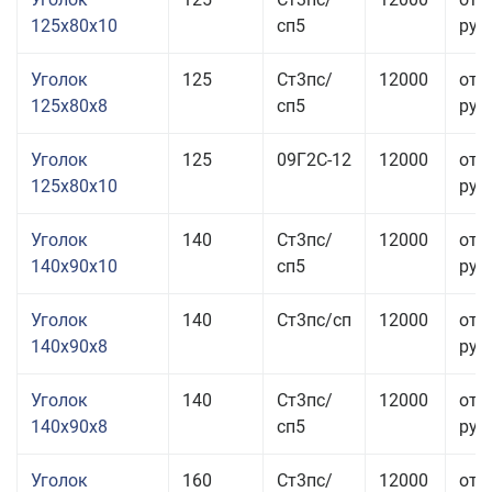
125x80x10
сп5
руб.
Уголок
125
Ст3пс/
12000
от 
125x80x8
сп5
руб.
Уголок
125
09Г2С-12
12000
от 
125x80x10
руб.
Уголок
140
Ст3пс/
12000
от 
140x90x10
сп5
руб.
Уголок
140
Ст3пс/сп
12000
от 
140x90x8
руб.
Уголок
140
Ст3пс/
12000
от 
140x90x8
сп5
руб.
Уголок
160
Ст3пс/
12000
от 