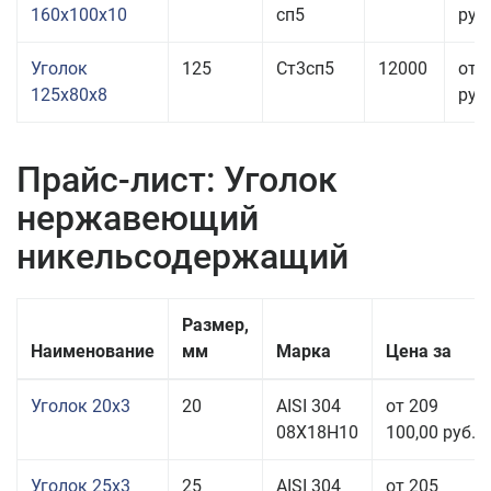
160x100x10
сп5
руб.
Уголок
125
Ст3сп5
12000
от 
125x80x8
руб.
Прайс-лист: Уголок
нержавеющий
никельсодержащий
Размер,
Наименование
мм
Марка
Цена за
Уголок 20x3
20
AISI 304
от 209
08Х18Н10
100,00 руб.
Уголок 25x3
25
AISI 304
от 205