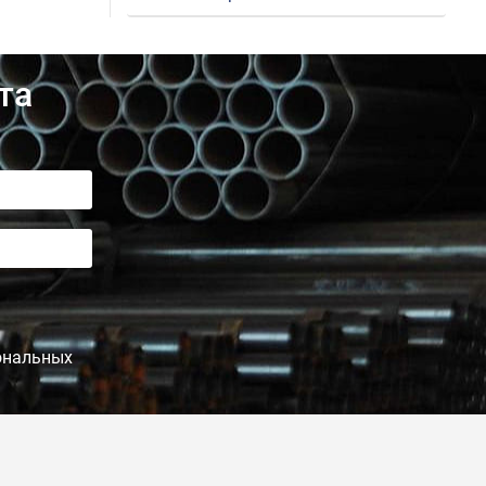
та
сональных