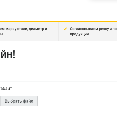
ем марку стали, диаметр и
Согласовываем резку и по
ры
продукции
йн!
габайт